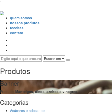
quem somos
nossos produtos
receitas
contato
Produtos
Banner
Produtos
Manteigas, óleos, azeites e vinagres
Categorias
Açúcares e adoçantes