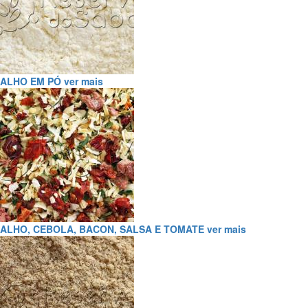
ALHO EM PÓ
ver mais
ALHO, CEBOLA, BACON, SALSA E TOMATE
ver mais